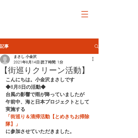
小金沢まさし
オフィシャルサイト日日
是戸田市
記事
まさし 小金沢
2021年8月14日
読了時間: 1分
【街巡りクリーン活動】
こんにちは。小金沢まさしです
◆8月8日の活動◆
台風の影響で雨が降っていましたが
午前中、
海と日本プロジェクトとして
実施する
「街巡り＆清掃活動【とめきちお掃除
隊】」
に参加させていただきました。