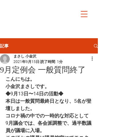
小金沢まさし
オフィシャルサイト日日
是戸田市
記事
まさし 小金沢
2021年9月15日
読了時間: 1分
9月定例会 一般質問終了
こんにちは。
小金沢まさしです。
◆9月13日〜14日の活動◆
本日は一般質問最終日となり、5名が登
壇しました。
コロナ禍の中での一時的な対応として
9月議会では、各会派調整で、過半数議
員が議場に入場。